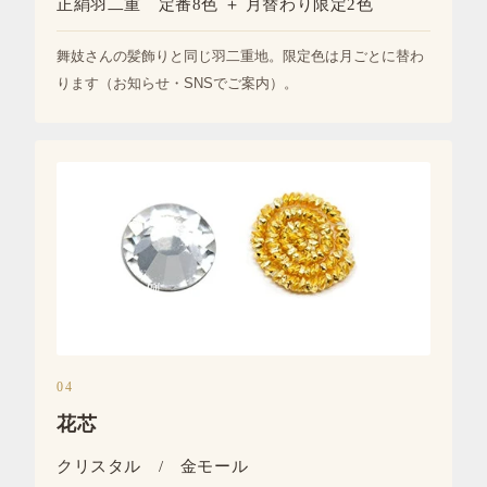
正絹羽二重 定番8色 ＋ 月替わり限定2色
舞妓さんの髪飾りと同じ羽二重地。限定色は月ごとに替わ
ります（お知らせ・SNSでご案内）。
04
花芯
クリスタル / 金モール