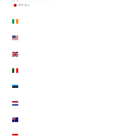
JPY ¥
国/地域
アイルランド
(USD $)
アメリカ合衆国
(USD $)
イギリス (USD
$)
イタリア (USD
$)
エストニア
(USD $)
オランダ (USD
$)
オーストラリア
(USD $)
オーストリア