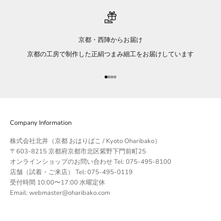
京都・西陣からお届け
京都の工房で制作した正絹つまみ細工をお届けしています
項目に移動する 1
項目に移動する 2
項目に移動する 3
項目に移動する 4
Company Information
株式会社北井（京都 おはりばこ / Kyoto Oharibako）
〒603-8215 京都府京都市北区紫野下門前町25
オンラインショップのお問い合わせ Tel: 075-495-8100
店舗（試着・ご来店） Tel: 075-495-0119
受付時間 10:00〜17:00 水曜定休
Email: webmaster@oharibako.com