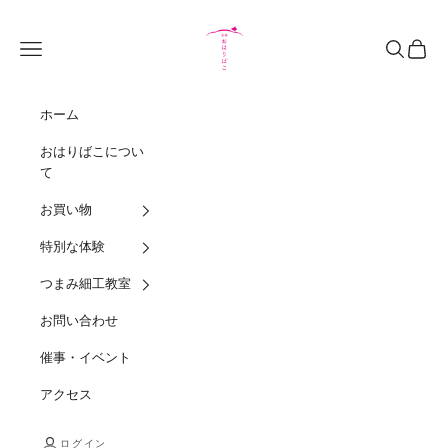
コンテンツへスキップ
Kyoto Oharibako
メニュー
検索
カート
ホーム
おはりばこについ
て
お買い物
特別な体験
つまみ細工教室
お問い合わせ
催事・イベント
アクセス
ログイン