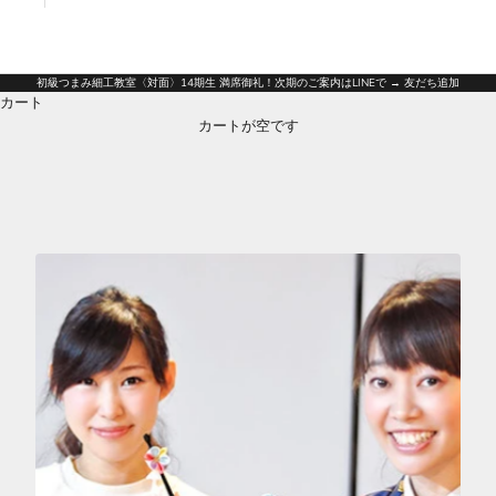
日本語
English
初級つまみ細工教室〈対面〉14期生 満席御礼！次期のご案内はLINEで → 友だち追加
カート
カートが空です