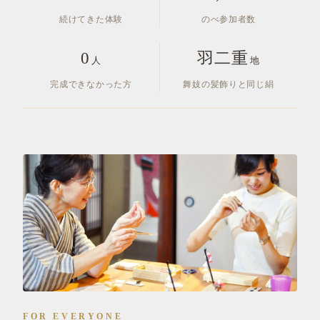
続けてきた体験
のべ参加者数
0
羽二重
人
地
完成できなかった方
舞妓の髪飾りと同じ絹
FOR EVERYONE