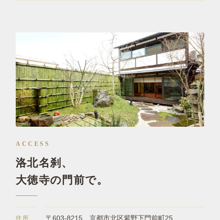
ACCESS
洛北名刹、
大徳寺の門前で。
住所
〒603-8215 京都市北区紫野下門前町25