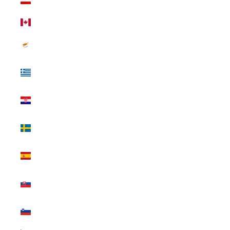
(USD $)
カナダ (USD $)
キプロス (USD
$)
ギリシャ (USD
$)
クロアチア
(USD $)
スウェーデン
(USD $)
スペイン (USD
$)
スロバキア
(USD $)
スロベニア
(USD $)