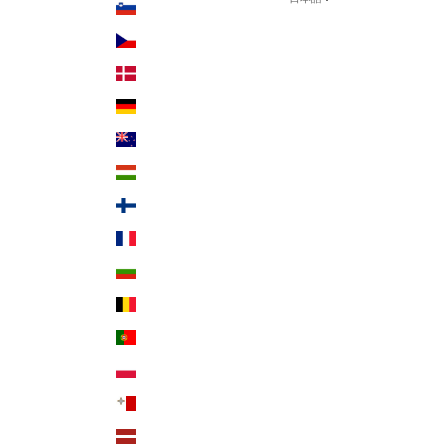
スロベニア (USD $)
言語
チェコ (USD $)
日本語
デンマーク (USD $)
English
ドイツ (USD $)
ニュージーランド (USD $)
ハンガリー (USD $)
フィンランド (USD $)
フランス (USD $)
ブルガリア (USD $)
ベルギー (USD $)
ポルトガル (USD $)
ポーランド (USD $)
マルタ (USD $)
ラトビア (USD $)