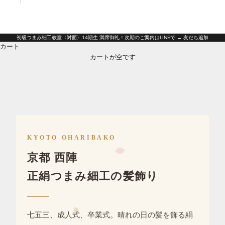
日本語
English
初級つまみ細工教室〈対面〉14期生 満席御礼！次期のご案内はLINEで → 友だち追加
カート
カートが空です
KYOTO OHARIBAKO
京都 西陣
正絹つまみ細工の髪飾り
七五三、成人式、卒業式。晴れの日の髪を飾る絹