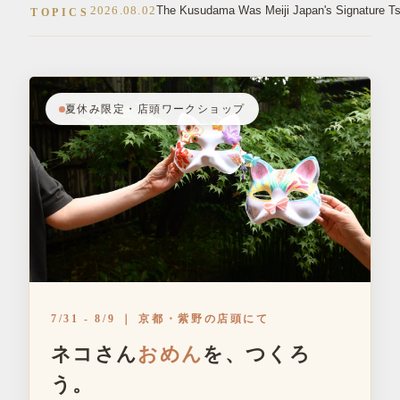
明治のつまみ細工の看板商品は「薬玉」だった
2026.08.02
TOPICS
夏休み限定・店頭ワークショップ
7/31 - 8/9 ｜ 京都・紫野の店頭にて
ネコさん
おめん
を、つくろ
う。