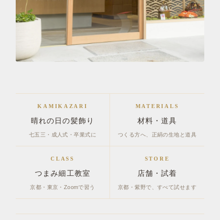
KAMIKAZARI
MATERIALS
晴れの日の髪飾り
材料・道具
七五三・成人式・卒業式に
つくる方へ、正絹の生地と道具
CLASS
STORE
つまみ細工教室
店舗・試着
京都・東京・Zoomで習う
京都・紫野で、すべて試せます