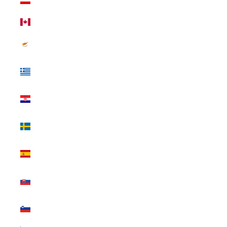
(USD $)
カナダ (USD $)
キプロス (USD
$)
ギリシャ (USD
$)
クロアチア
(USD $)
スウェーデン
(USD $)
スペイン (USD
$)
スロバキア
(USD $)
スロベニア
(USD $)