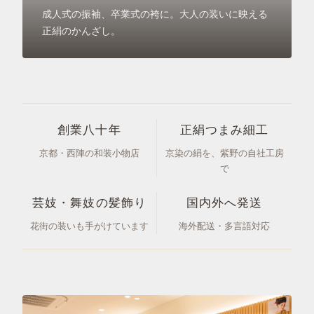
成人式の振袖、卒業式の袴に。大人の装いに映える
正絹のかんざし。
創業八十年
正絹つまみ細工
京都・西陣の和装小物店
京染の絹を、紫野の自社工房
で
芸妓・舞妓の髪飾り
国内外へ発送
花街の装いも手がけています
海外配送・多言語対応