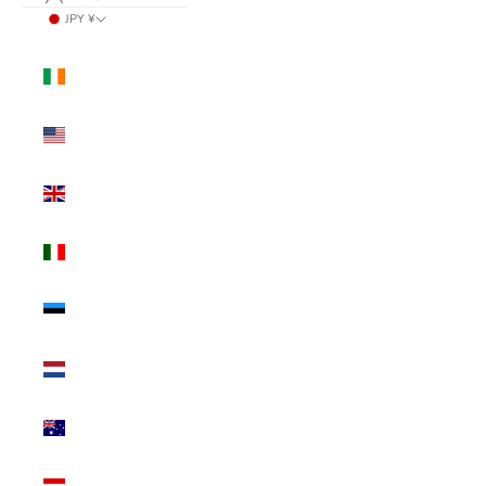
JPY ¥
国/地域
アイルランド
(USD $)
アメリカ合衆国
(USD $)
イギリス (USD
$)
イタリア (USD
$)
エストニア
(USD $)
オランダ (USD
$)
オーストラリア
(USD $)
オーストリア