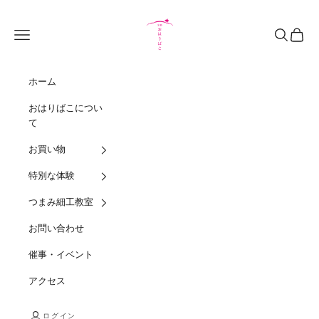
コンテンツへスキップ
Kyoto Oharibako
メニュー
検索
カート
ホーム
おはりばこについ
て
お買い物
特別な体験
つまみ細工教室
お問い合わせ
催事・イベント
アクセス
ログイン