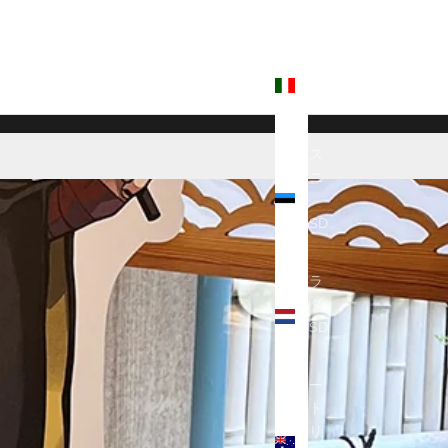
$)
イタ
リア
(USD
$)
エス
トニ
ア
(USD
$)
オラ
ンダ
(USD
$)
オー
スト
ラリ