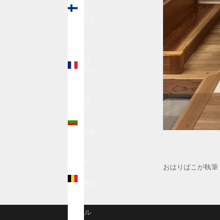
ンド
(USD
$)
フラ
ンス
(USD
$)
ブル
ガリ
ア
(USD
$)
ベル
おはりばこが執筆
ギー
(USD
$)
ポル