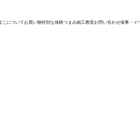
ばこについて
お買い物
特別な体験
つまみ細工教室
お問い合わせ
催事・イ