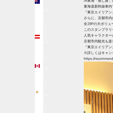
JR東海「推し旅
ア
東海道新幹線車内
(USD
『東京エイリアン
$)
さらに、京都市内
全29Pの大ボリ
オー
このスタンプラリ
スト
人気キャラクター
リア
京都市内観光も楽
(USD
『東京エイリアン
$)
※詳しくはキャン
カナ
https://recommend.j
ダ
(USD
$)
キプ
ロス
(USD
$)
ギリ