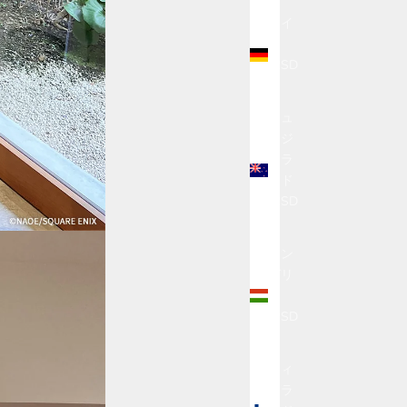
ドイ
ツ
(USD
$)
ニュ
ージ
ーラ
ンド
(USD
$)
ハン
ガリ
ー
(USD
$)
フィ
ンラ