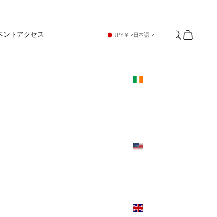
検索
カート
ベント
アクセス
国/地
言語
JPY ¥
日本語
域
日本語
アイ
English
ルラ
ンド
(USD
$)
アメ
リカ
合衆
国
(USD
$)
イギ
リス
(USD