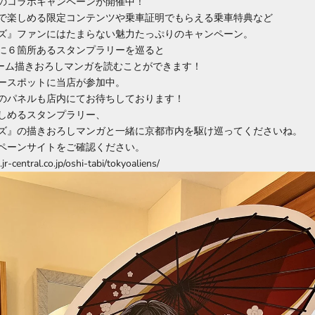
」のコラボキャンペーンが開催中！
で楽しめる限定コンテンツや乗車証明でもらえる乗車特典など
ズ』ファンにはたまらない魅力たっぷりのキャンペーン。
に６箇所あるスタンプラリーを巡ると
ューム描きおろしマンガを読むことができます！
ースポットに当店が参加中。
のパネルも店内にてお待ちしております！
しめるスタンプラリー、
ズ』の描きおろしマンガと一緒に京都市内を駆け巡ってくださいね。
ペーンサイトをご確認ください。
r-central.co.jp/oshi-tabi/tokyoaliens/