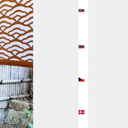
バキ
ア
(USD
$)
スロ
ベニ
ア
(USD
$)
チェ
コ
(USD
$)
デン
マー
ク
(USD
$)