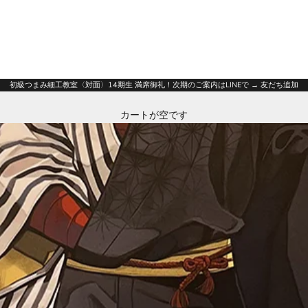
初級つまみ細工教室〈対面〉14期生 満席御礼！次期のご案内はLINEで → 友だち追加
カートが空です