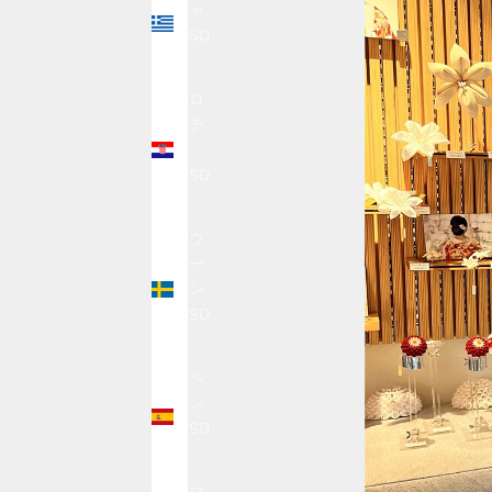
シャ
(USD
$)
クロ
アチ
ア
(USD
$)
スウ
ェー
デン
(USD
$)
スペ
イン
(USD
$)