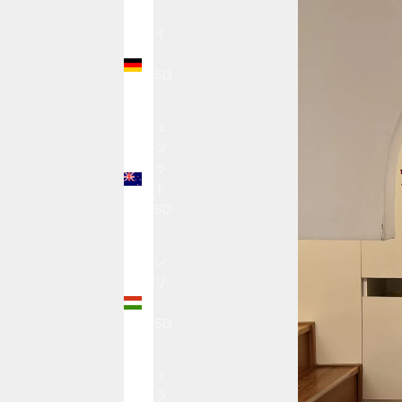
$)
ドイ
ツ
(USD
$)
ニュ
ージ
ーラ
ンド
(USD
$)
ハン
ガリ
ー
(USD
$)
フィ
ンラ