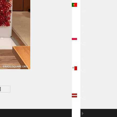
ル
(USD
$)
ポー
ラン
ド
(USD
$)
マル
タ
(USD
$)
ラト
ビア
(USD
$)
リト