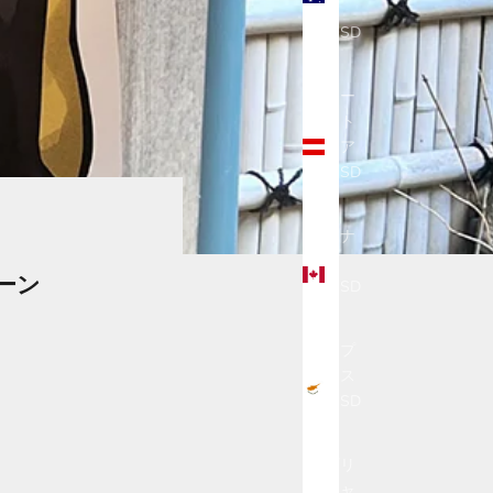
ア
(USD
$)
オー
スト
リア
(USD
$)
カナ
ダ
ーン
(USD
$)
キプ
ロス
(USD
$)
ギリ
シャ