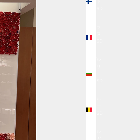
ンド
(USD
$)
フラ
ンス
(USD
$)
ブル
ガリ
ア
(USD
$)
ベル
ギー
(USD
$)
ポル
トガ