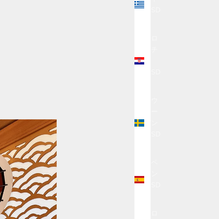
(USD
$)
クロ
アチ
ア
(USD
$)
スウ
ェー
デン
(USD
$)
スペ
イン
(USD
$)
スロ