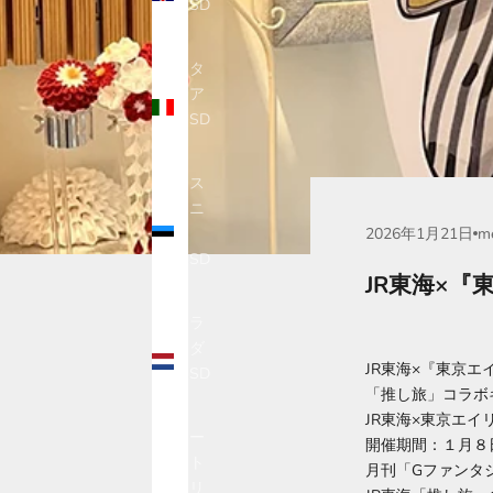
(USD
$)
イタ
リア
(USD
$)
エス
トニ
2026年1月21日
m
ア
(USD
JR東海×
$)
オラ
ンダ
JR東海×『東京エ
(USD
「推し旅」コラボ
$)
JR東海×東京エ
オー
開催期間：１月８
スト
月刊「Gファンタ
ラリ