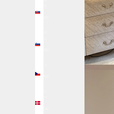
スロ
バキ
ア
(USD
$)
スロ
ベニ
ア
(USD
$)
チェ
コ
(USD
$)
デン
マー
ク
(USD