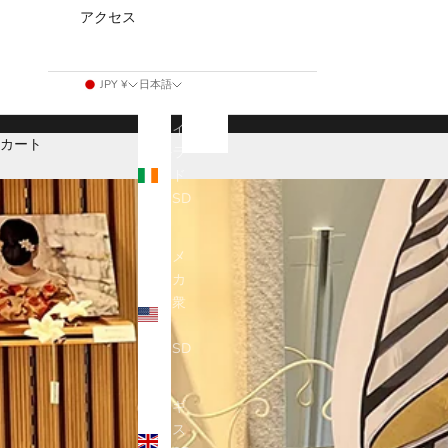
アクセス
国/地
言語
JPY ¥
日本語
域
日本語
アイ
English
カート
ルラ
ンド
(USD
$)
アメ
リカ
合衆
国
(USD
$)
イギ
リス