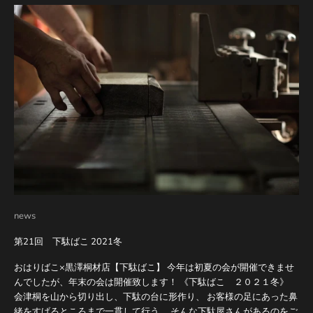
news
第21回 下駄ばこ 2021冬
おはりばこ×黒澤桐材店【下駄ばこ】 今年は初夏の会が開催できませ
んでしたが、年末の会は開催致します！ 《下駄ばこ ２０２１冬》
会津桐を山から切り出し、下駄の台に形作り、 お客様の足にあった鼻
緒をすげるところまで一貫して行う、 そんな下駄屋さんがあるのをご