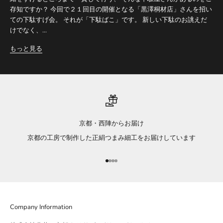
存知ですか？ 今回で２１回目の開催となる「黒澤桐材店」さんを招い
ての下駄すげ会。 それが「下駄ばこ」です。 新しい下駄のお誂えだ
けでなく、...
もっと見る
京都・西陣からお届け
京都の工房で制作した正絹つまみ細工をお届けしています
項目に移動する 1
項目に移動する 2
項目に移動する 3
項目に移動する 4
Company Information