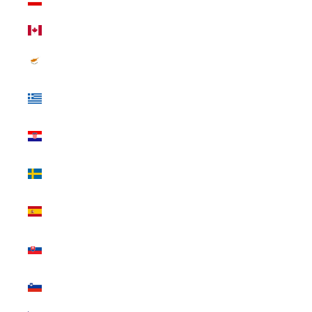
(USD $)
カナダ (USD $)
キプロス (USD
$)
ギリシャ (USD
$)
クロアチア
(USD $)
スウェーデン
(USD $)
スペイン (USD
$)
スロバキア
(USD $)
スロベニア
(USD $)