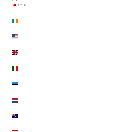
JPY ¥
国/地域
アイルランド
(USD $)
アメリカ合衆国
(USD $)
イギリス (USD
$)
イタリア (USD
$)
エストニア
(USD $)
オランダ (USD
$)
オーストラリア
(USD $)
オーストリア