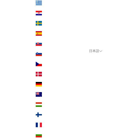
ギリシャ (USD $)
クロアチア (USD $)
スウェーデン (USD $)
スペイン (USD $)
スロバキア (USD $)
日本語
スロベニア (USD $)
言語
チェコ (USD $)
日本語
デンマーク (USD $)
English
ドイツ (USD $)
ニュージーランド (USD $)
ハンガリー (USD $)
フィンランド (USD $)
フランス (USD $)
ブルガリア (USD $)