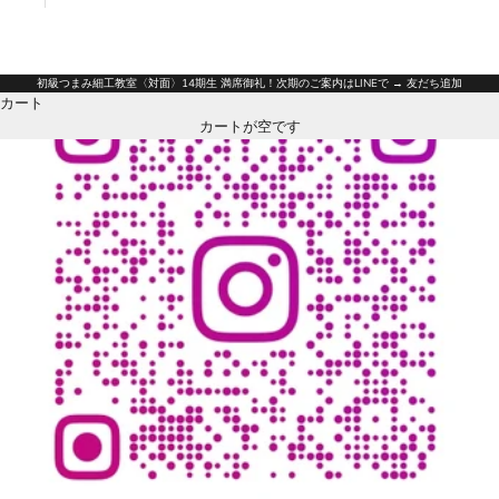
日本語
English
初級つまみ細工教室〈対面〉14期生 満席御礼！次期のご案内はLINEで → 友だち追加
カート
カートが空です